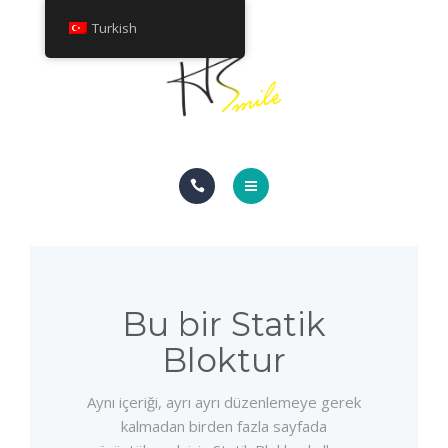
HAKKINDA
Turkish
TEDAVILER
İLETIŞIM
ANA SAYFA
GÜLÜMSEME GALERISI
HAKKINDA
Bu bir Statik
Bloktur
TEDAVILER
Aynı içeriği, ayrı ayrı düzenlemeye gerek
İLETIŞIM
kalmadan birden fazla sayfada