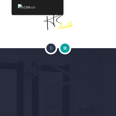
HAKKINDA
Turkish
TEDAVILER
İLETIŞIM
ANA SAYFA
FIYAT TEKLIFI AL
GÜLÜMSEME GALERISI
HAKKINDA
TEDAVILER
İLETIŞIM