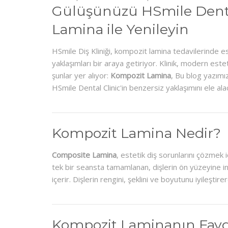
Gülüşünüzü HSmile Denta
Öncesi
Sonrası
Lamina ile Yenileyin
HSmile Diş Kliniği, kompozit lamina tedavilerinde es
yaklaşımları bir araya getiriyor. Klinik, modern estet
şunlar yer alıyor:
Kompozit Lamina
, Bu blog yazımı
HSmile Dental Clinic'in benzersiz yaklaşımını ele ala
Kompozit Lamina Nedir?
Composite Lamina
, estetik diş sorunlarını çözmek i
tek bir seansta tamamlanan, dişlerin ön yüzeyine 
içerir. Dişlerin rengini, şeklini ve boyutunu iyileşti
Kompozit Laminanın Fayd