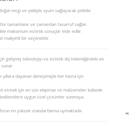
 doğal rengi ve şekliyle uyum sağlayacak şekilde
arette tamamlanır ve zamandan tasarruf sağlar.
likle maksimum estetik sonuçlar elde edilir.
n maliyetli bir seçenektir.
in gelişmiş teknolojiyi ve estetik diş hekimliğindeki en
ı sunar:
e yıllara dayanan deneyimiyle her hasta için
anti etmek için en son ekipman ve malzemeler kullanılır.
 ve beklentilere uygun özel çözümler sunmaya
onforun en yüksek standartlarına uymaktadır.