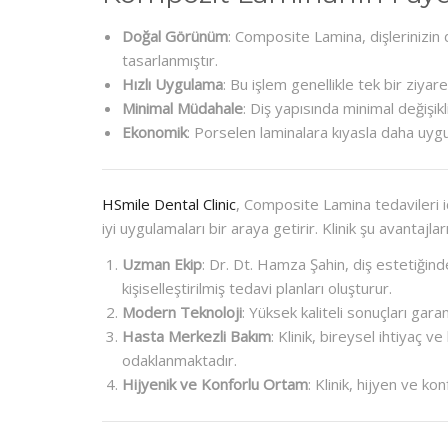
Doğal Görünüm
: Composite Lamina, dişlerinizin
tasarlanmıştır.
Hızlı Uygulama
: Bu işlem genellikle tek bir ziy
Minimal Müdahale
: Diş yapısında minimal değişik
Ekonomik
: Porselen laminalara kıyasla daha uygu
HSmile Dental Clinic
, Composite Lamina tedavileri iç
iyi uygulamaları bir araya getirir. Klinik şu avantajlar
Uzman Ekip
: Dr. Dt. Hamza Şahin, diş estetiğind
kişiselleştirilmiş tedavi planları oluşturur.
Modern Teknoloji
: Yüksek kaliteli sonuçları gar
Hasta Merkezli Bakım
: Klinik, bireysel ihtiyaç
odaklanmaktadır.
Hijyenik ve Konforlu Ortam
: Klinik, hijyen ve k