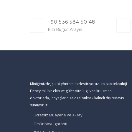
+90 536 584 50 48
Bizi Bugün Arayın
Kliniğimizde, şu iki yöntemi birleştiriyoruz:
en son teknoloji
Deneyimli bir ekip ve güler yüzlü, güvenilir uzman
doktorlarla, ihtiyaçlarınıza özel yüksek kaliteli diş tedavisi
sunuyoruz.
Ücretsiz Muayene ve X-Ray
Ömür boyu garanti