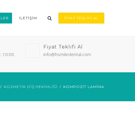
ILER
İLETIŞIM
FIYAT TEKLIFI AL
Fiyat Teklifi Al
: 10:00
info@hsmiledental.com
KOZMETIK DIŞ HEKIMLIĞI
KOMPOZIT LAMINA