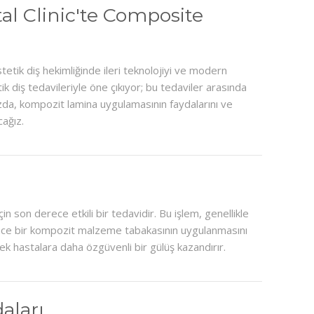
l Clinic'te Composite
tetik diş hekimliğinde ileri teknolojiyi ve modern
ik diş tedavileriyle öne çıkıyor; bu tedaviler arasında
zda, kompozit lamina uygulamasının faydalarını ve
cağız.
çin son derece etkili bir tedavidir. Bu işlem, genellikle
ince bir kompozit malzeme tabakasının uygulanmasını
rerek hastalara daha özgüvenli bir gülüş kazandırır.
aları