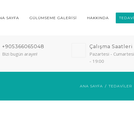
NA SAYFA
GÜLÜMSEME GALERISI
HAKKINDA
TEDAV
+905366065048
Çalışma Saatleri
Bizi bugün arayın!
Pazartesi - Cumartesi
- 19:00
ANA SAYFA
TEDAVILER