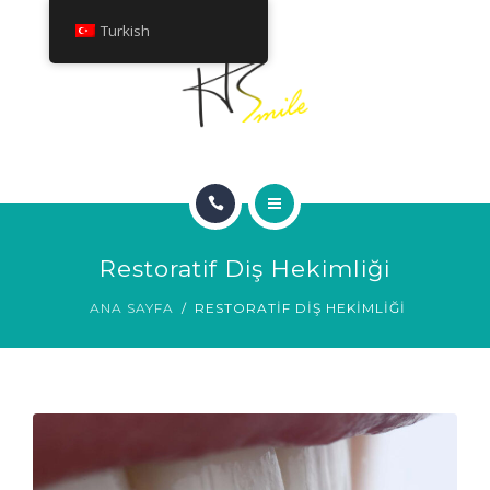
HAKKINDA
Turkish
TEDAVILER
İLETIŞIM
ANA SAYFA
Restoratif Diş Hekimliği
GÜLÜMSEME GALERISI
ANA SAYFA
RESTORATIF DIŞ HEKIMLIĞI
HAKKINDA
TEDAVILER
İLETIŞIM