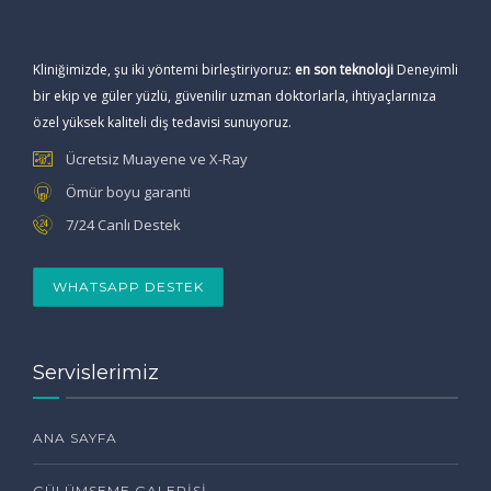
Kliniğimizde, şu iki yöntemi birleştiriyoruz:
en son teknoloji
Deneyimli
bir ekip ve güler yüzlü, güvenilir uzman doktorlarla, ihtiyaçlarınıza
özel yüksek kaliteli diş tedavisi sunuyoruz.
Ücretsiz Muayene ve X-Ray
Ömür boyu garanti
7/24 Canlı Destek
WHATSAPP DESTEK
Servislerimiz
ANA SAYFA
GÜLÜMSEME GALERISI