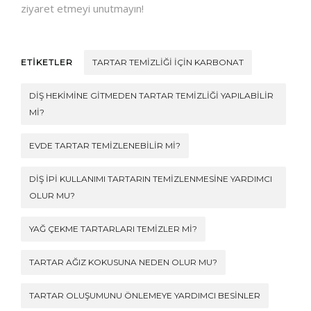
ziyaret etmeyi unutmayın!
ETİKETLER
TARTAR TEMIZLIĞI İÇIN KARBONAT
DIŞ HEKIMINE GITMEDEN TARTAR TEMIZLIĞI YAPILABILIR
MI?
EVDE TARTAR TEMIZLENEBILIR MI?
DIŞ İPI KULLANIMI TARTARIN TEMIZLENMESINE YARDIMCI
OLUR MU?
YAĞ ÇEKME TARTARLARI TEMIZLER MI?
TARTAR AĞIZ KOKUSUNA NEDEN OLUR MU?
TARTAR OLUŞUMUNU ÖNLEMEYE YARDIMCI BESINLER