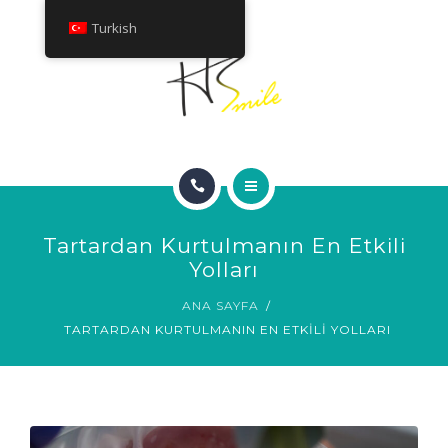
HAKKINDA
Turkish
TEDAVILER
İLETIŞIM
ANA SAYFA
Tartardan Kurtulmanın En Etkili
GÜLÜMSEME GALERISI
Yolları
ANA SAYFA
HAKKINDA
TARTARDAN KURTULMANIN EN ETKILI YOLLARI
TEDAVILER
İLETIŞIM