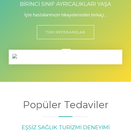
BİRİNCİ SINIF AYRICALIKLARI YAŞA
İşte hastalarımızın hikayelerinden birkaçı…
TÜM REFERANSLAR
Popüler Tedaviler
EŞSİZ SAĞLIK TURİZMİ DENEYİMİ