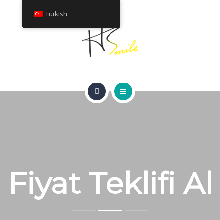
HAKKINDA
Turkish
TEDAVILER
İLETIŞIM
ANA SAYFA
FIYAT TEKLIFI AL
GÜLÜMSEME GALERISI
HAKKINDA
Fiyat Teklifi Al
TEDAVILER
İLETIŞIM