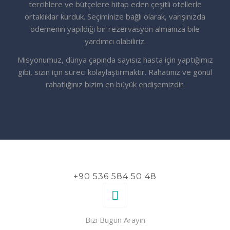
tercihlere ve bütçelere hitap eden çeşitli otellerle
ortaklıklar kurduk. Seçiminize bağlı olarak, varışınızda
ödemenin yapıldığı bir rezervasyon almanıza bile
yardımcı olabiliriz.
Misyonumuz, dünya çapında sayısız hasta için yaptığımız
gibi, sizin için süreci kolaylaştırmaktır. Rahatınız ve gönül
rahatlığınız bizim en büyük endişemizdir.
+90 536 584 50 48
Bizi Bugün Arayın