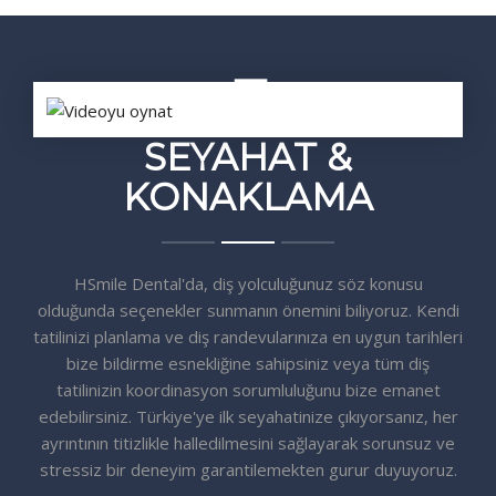
SEYAHAT &
KONAKLAMA
HSmile Dental'da, diş yolculuğunuz söz konusu
olduğunda seçenekler sunmanın önemini biliyoruz. Kendi
tatilinizi planlama ve diş randevularınıza en uygun tarihleri
bize bildirme esnekliğine sahipsiniz veya tüm diş
tatilinizin koordinasyon sorumluluğunu bize emanet
edebilirsiniz. Türkiye'ye ilk seyahatinize çıkıyorsanız, her
ayrıntının titizlikle halledilmesini sağlayarak sorunsuz ve
stressiz bir deneyim garantilemekten gurur duyuyoruz.