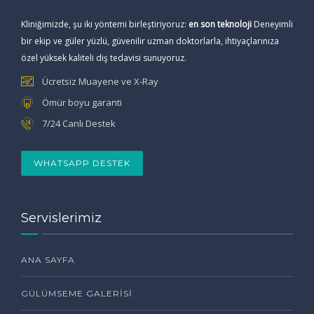
Kliniğimizde, şu iki yöntemi birleştiriyoruz:
en son teknoloji
Deneyimli
bir ekip ve güler yüzlü, güvenilir uzman doktorlarla, ihtiyaçlarınıza
özel yüksek kaliteli diş tedavisi sunuyoruz.
Ücretsiz Muayene ve X-Ray
Ömür boyu garanti
7/24 Canlı Destek
WHATSAPP DESTEK
Servislerimiz
ANA SAYFA
GÜLÜMSEME GALERISI