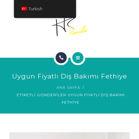
HAKKINDA
Turkish
TEDAVILER
İLETIŞIM
ANA SAYFA
Uygun Fiyatlı Diş Bakımı Fethiye
GÜLÜMSEME GALERISI
ANA SAYFA
ETIKETLI GÖNDERILER UYGUN FIYATLI DIŞ BAKIMI
HAKKINDA
FETHIYE
TEDAVILER
İLETIŞIM