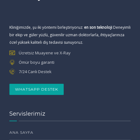
Kliniğimizde, şu iki yöntemi birleştiriyoruz:
en son teknoloji
Deneyimli
bir ekip ve güler yüzlü, güvenilir uzman doktorlarla, ihtiyaçlarınıza
özel yüksek kaliteli diş tedavisi sunuyoruz.
Ücretsiz Muayene ve X-Ray
Ömür boyu garanti
7/24 Canlı Destek
WHATSAPP DESTEK
Servislerimiz
ANA SAYFA