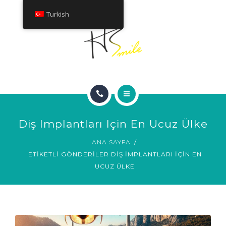
HAKKINDA
Turkish
TEDAVILER
İLETIŞIM
ANA SAYFA
Diş Implantları Için En Ucuz Ülke
GÜLÜMSEME GALERISI
ANA SAYFA
ETIKETLI GÖNDERILER DIŞ IMPLANTLARI IÇIN EN
HAKKINDA
UCUZ ÜLKE
TEDAVILER
İLETIŞIM