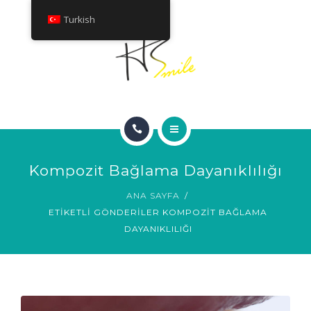
HAKKINDA
Turkish
TEDAVILER
İLETIŞIM
ANA SAYFA
Kompozit Bağlama Dayanıklılığı
GÜLÜMSEME GALERISI
ANA SAYFA
ETIKETLI GÖNDERILER KOMPOZIT BAĞLAMA
HAKKINDA
DAYANIKLILIĞI
TEDAVILER
İLETIŞIM