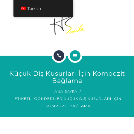
HAKKINDA
Turkish
TEDAVILER
İLETIŞIM
ANA SAYFA
Küçük Diş Kusurları İçin Kompozit
GÜLÜMSEME GALERISI
Bağlama
ANA SAYFA
HAKKINDA
ETIKETLI GÖNDERILER KÜÇÜK DIŞ KUSURLARI İÇIN
KOMPOZIT BAĞLAMA
TEDAVILER
İLETIŞIM