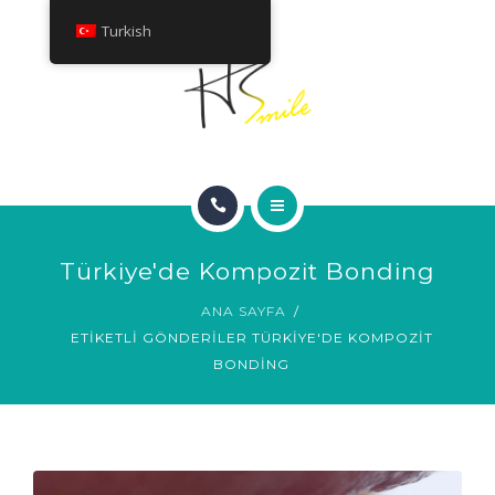
HAKKINDA
Turkish
TEDAVILER
İLETIŞIM
ANA SAYFA
Türkiye'de Kompozit Bonding
GÜLÜMSEME GALERISI
ANA SAYFA
ETIKETLI GÖNDERILER TÜRKIYE'DE KOMPOZIT
HAKKINDA
BONDING
TEDAVILER
İLETIŞIM