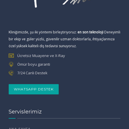
Kliniğimizde, şu iki yöntemi birleştiriyoruz:
en son teknoloji
Deneyimli
bir ekip ve güler yüzlü, güvenilir uzman doktorlarla, ihtiyaçlarınıza
özel yüksek kaliteli diş tedavisi sunuyoruz.
Ücretsiz Muayene ve X-Ray
Ömür boyu garanti
7/24 Canlı Destek
WHATSAPP DESTEK
Servislerimiz
ANA SAYFA