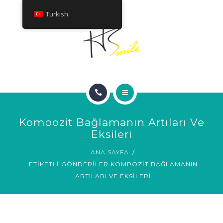
HAKKINDA
Turkish
TEDAVILER
İLETIŞIM
ANA SAYFA
Kompozit Bağlamanın Artıları Ve
GÜLÜMSEME GALERISI
Eksileri
ANA SAYFA
HAKKINDA
ETIKETLI GÖNDERILER KOMPOZIT BAĞLAMANIN
ARTILARI VE EKSILERI
TEDAVILER
İLETIŞIM