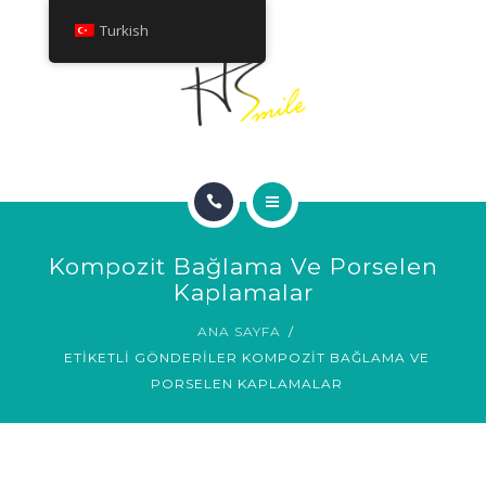
HAKKINDA
Turkish
TEDAVILER
İLETIŞIM
ANA SAYFA
Kompozit Bağlama Ve Porselen
GÜLÜMSEME GALERISI
Kaplamalar
ANA SAYFA
HAKKINDA
ETIKETLI GÖNDERILER KOMPOZIT BAĞLAMA VE
PORSELEN KAPLAMALAR
TEDAVILER
İLETIŞIM