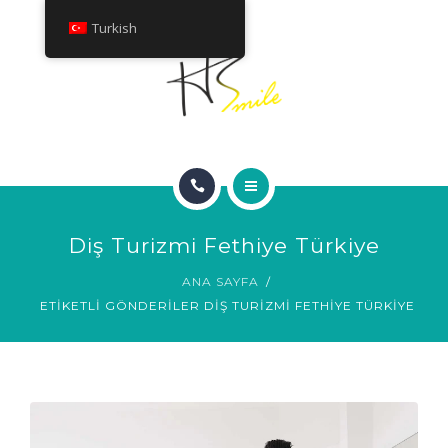
HAKKINDA
Turkish
TEDAVILER
İLETIŞIM
ANA SAYFA
Diş Turizmi Fethiye Türkiye
GÜLÜMSEME GALERISI
ANA SAYFA
ETIKETLI GÖNDERILER DIŞ TURIZMI FETHIYE TÜRKIYE
HAKKINDA
TEDAVILER
İLETIŞIM