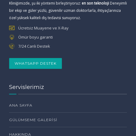
Kliniğimizde, şu iki yöntemi birleştiriyoruz:
en son teknoloji
Deneyimli
bir ekip ve güler yüzlü, güvenilir uzman doktorlarla, ihtiyaçlarınıza
özel yüksek kaliteli diş tedavisi sunuyoruz.
Ücretsiz Muayene ve X-Ray
Ömür boyu garanti
7/24 Canlı Destek
WHATSAPP DESTEK
Servislerimiz
ANA SAYFA
GÜLÜMSEME GALERISI
HAKKINDA