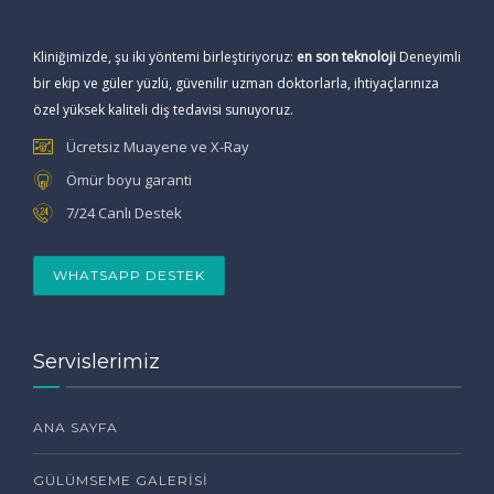
Kliniğimizde, şu iki yöntemi birleştiriyoruz:
en son teknoloji
Deneyimli
bir ekip ve güler yüzlü, güvenilir uzman doktorlarla, ihtiyaçlarınıza
özel yüksek kaliteli diş tedavisi sunuyoruz.
Ücretsiz Muayene ve X-Ray
Ömür boyu garanti
7/24 Canlı Destek
WHATSAPP DESTEK
Servislerimiz
ANA SAYFA
GÜLÜMSEME GALERISI