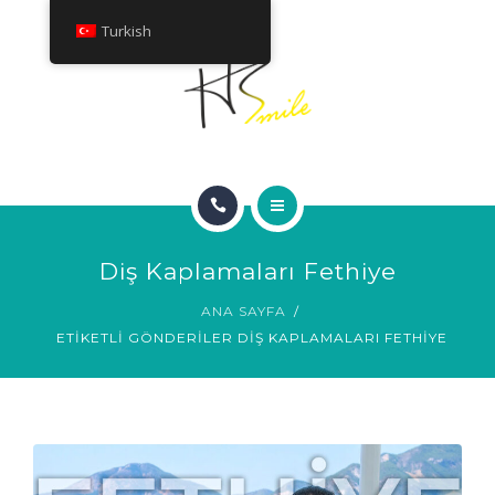
HAKKINDA
Turkish
TEDAVILER
İLETIŞIM
ANA SAYFA
Diş Kaplamaları Fethiye
GÜLÜMSEME GALERISI
ANA SAYFA
ETIKETLI GÖNDERILER DIŞ KAPLAMALARI FETHIYE
HAKKINDA
TEDAVILER
İLETIŞIM