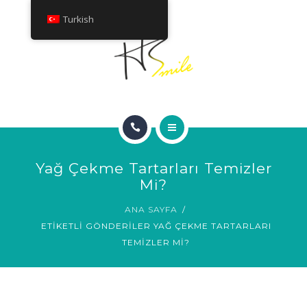
HAKKINDA
Turkish
TEDAVILER
İLETIŞIM
ANA SAYFA
Yağ Çekme Tartarları Temizler
GÜLÜMSEME GALERISI
Mi?
ANA SAYFA
HAKKINDA
ETIKETLI GÖNDERILER YAĞ ÇEKME TARTARLARI
TEMIZLER MI?
TEDAVILER
İLETIŞIM