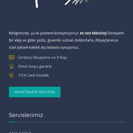
Kliniğimizde, şu iki yöntemi birleştiriyoruz:
en son teknoloji
Deneyimli
bir ekip ve güler yüzlü, güvenilir uzman doktorlarla, ihtiyaçlarınıza
özel yüksek kaliteli diş tedavisi sunuyoruz.
Ücretsiz Muayene ve X-Ray
Ömür boyu garanti
7/24 Canlı Destek
WHATSAPP DESTEK
Servislerimiz
ANA SAYFA