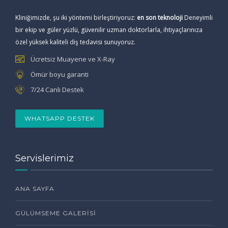
Kliniğimizde, şu iki yöntemi birleştiriyoruz:
en son teknoloji
Deneyimli
bir ekip ve güler yüzlü, güvenilir uzman doktorlarla, ihtiyaçlarınıza
özel yüksek kaliteli diş tedavisi sunuyoruz.
Ücretsiz Muayene ve X-Ray
Ömür boyu garanti
7/24 Canlı Destek
WHATSAPP DESTEK
Servislerimiz
ANA SAYFA
GÜLÜMSEME GALERISI