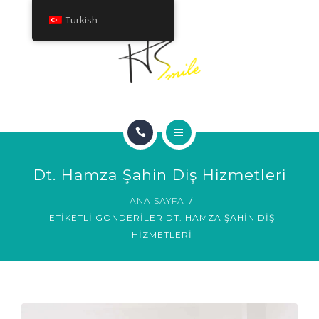
HAKKINDA
Turkish
TEDAVILER
İLETIŞIM
ANA SAYFA
Dt. Hamza Şahin Diş Hizmetleri
GÜLÜMSEME GALERISI
ANA SAYFA
ETIKETLI GÖNDERILER DT. HAMZA ŞAHIN DIŞ
HAKKINDA
HIZMETLERI
TEDAVILER
İLETIŞIM