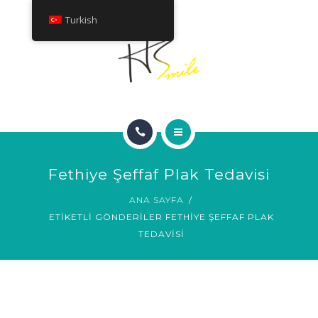
HAKKINDA
Turkish
TEDAVILER
İLETIŞIM
ANA SAYFA
Fethiye Şeffaf Plak Tedavisi
GÜLÜMSEME GALERISI
ANA SAYFA
ETIKETLI GÖNDERILER FETHIYE ŞEFFAF PLAK
HAKKINDA
TEDAVISI
TEDAVILER
İLETIŞIM