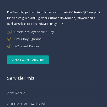
Kliniğimizde, şu iki yöntemi birleştiriyoruz:
en son teknoloji
Deneyimli
bir ekip ve güler yüzlü, güvenilir uzman doktorlarla, ihtiyaçlarınıza
özel yüksek kaliteli diş tedavisi sunuyoruz.
Ücretsiz Muayene ve X-Ray
Ömür boyu garanti
7/24 Canlı Destek
WHATSAPP DESTEK
Servislerimiz
ANA SAYFA
GÜLÜMSEME GALERISI