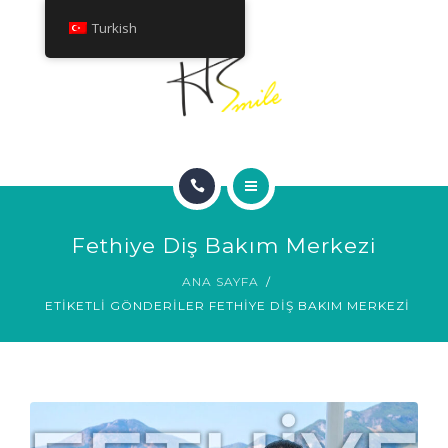
HAKKINDA
Turkish
TEDAVILER
İLETIŞIM
ANA SAYFA
Fethiye Diş Bakım Merkezi
GÜLÜMSEME GALERISI
ANA SAYFA
ETIKETLI GÖNDERILER FETHIYE DIŞ BAKIM MERKEZI
HAKKINDA
TEDAVILER
İLETIŞIM