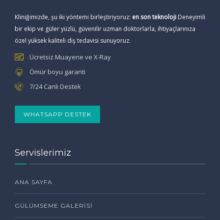
Kliniğimizde, şu iki yöntemi birleştiriyoruz:
en son teknoloji
Deneyimli
bir ekip ve güler yüzlü, güvenilir uzman doktorlarla, ihtiyaçlarınıza
özel yüksek kaliteli diş tedavisi sunuyoruz.
Ücretsiz Muayene ve X-Ray
Ömür boyu garanti
7/24 Canlı Destek
WHATSAPP DESTEK
Servislerimiz
ANA SAYFA
GÜLÜMSEME GALERISI