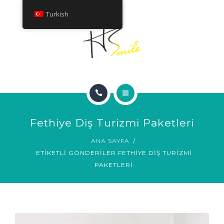
HAKKINDA
Turkish
TEDAVILER
İLETIŞIM
ANA SAYFA
Fethiye Diş Turizmi Paketleri
GÜLÜMSEME GALERISI
ANA SAYFA
ETIKETLI GÖNDERILER FETHIYE DIŞ TURIZMI
HAKKINDA
PAKETLERI
TEDAVILER
İLETIŞIM