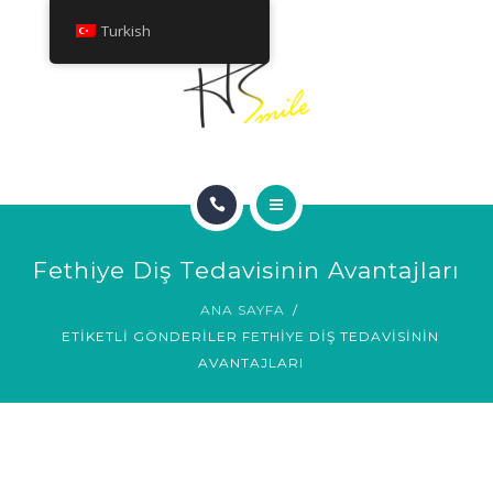
HAKKINDA
Turkish
TEDAVILER
İLETIŞIM
ANA SAYFA
Fethiye Diş Tedavisinin Avantajları
GÜLÜMSEME GALERISI
ANA SAYFA
ETIKETLI GÖNDERILER FETHIYE DIŞ TEDAVISININ
HAKKINDA
AVANTAJLARI
TEDAVILER
İLETIŞIM