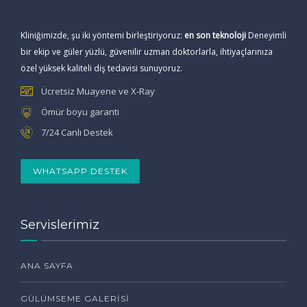
Kliniğimizde, şu iki yöntemi birleştiriyoruz:
en son teknoloji
Deneyimli
bir ekip ve güler yüzlü, güvenilir uzman doktorlarla, ihtiyaçlarınıza
özel yüksek kaliteli diş tedavisi sunuyoruz.
Ücretsiz Muayene ve X-Ray
Ömür boyu garanti
7/24 Canlı Destek
WHATSAPP DESTEK
Servislerimiz
ANA SAYFA
GÜLÜMSEME GALERISI