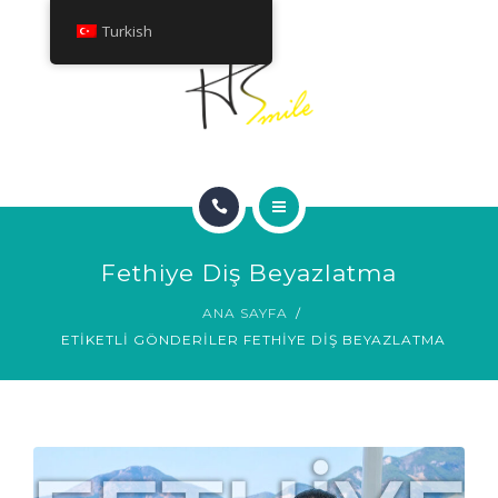
HAKKINDA
Turkish
TEDAVILER
İLETIŞIM
ANA SAYFA
Fethiye Diş Beyazlatma
GÜLÜMSEME GALERISI
ANA SAYFA
ETIKETLI GÖNDERILER FETHIYE DIŞ BEYAZLATMA
HAKKINDA
TEDAVILER
İLETIŞIM