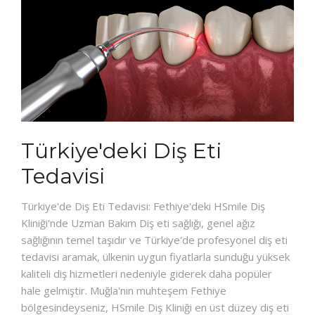
Türkiye'deki Diş Eti
Tedavisi
Türkiye'de Diş Eti Tedavisi: Fethiye'deki HSmile Diş
Kliniği'nde Uzman Bakım Diş eti sağlığı, genel ağız
sağlığının temel taşıdır ve Türkiye'de profesyonel diş eti
tedavisi aramak, ülkenin uygun fiyatlarla sunduğu yüksek
kaliteli diş hizmetleri nedeniyle giderek daha popüler
hale gelmiştir. Muğla'nın muhteşem Fethiye
bölgesindeyseniz, HSmile Diş Kliniği en üst düzey diş eti