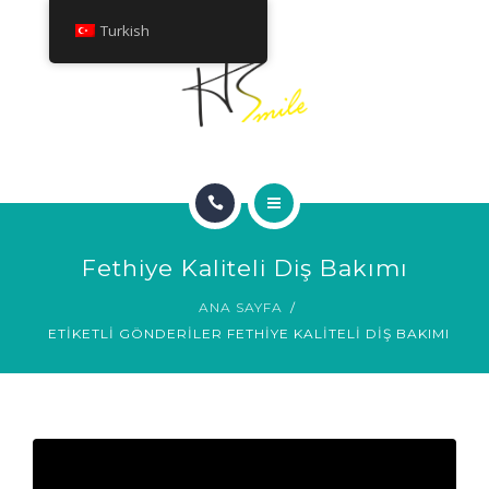
HAKKINDA
Turkish
TEDAVILER
İLETIŞIM
ANA SAYFA
Fethiye Kaliteli Diş Bakımı
GÜLÜMSEME GALERISI
ANA SAYFA
ETIKETLI GÖNDERILER FETHIYE KALITELI DIŞ BAKIMI
HAKKINDA
TEDAVILER
İLETIŞIM