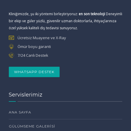
Kliniğimizde, şu iki yöntemi birleştiriyoruz:
en son teknoloji
Deneyimli
bir ekip ve güler yüzlü, güvenilir uzman doktorlarla, ihtiyaçlarınıza
özel yüksek kaliteli diş tedavisi sunuyoruz.
Ücretsiz Muayene ve X-Ray
Ömür boyu garanti
7/24 Canlı Destek
WHATSAPP DESTEK
Servislerimiz
ANA SAYFA
GÜLÜMSEME GALERISI