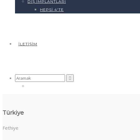
DIŞ İMPLANTLARI
HEPSI 4'TE
İLETIŞIM
Arama
yap:
Türkiye
Fethiye