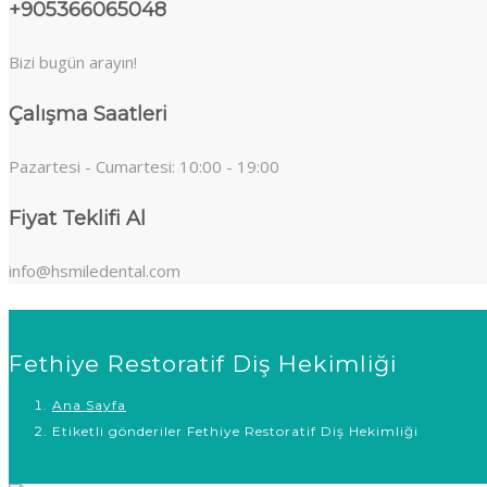
+905366065048
Bizi bugün arayın!
Çalışma Saatleri
Pazartesi - Cumartesi: 10:00 - 19:00
Fiyat Teklifi Al
info@hsmiledental.com
Fethiye Restoratif Diş Hekimliği
Ana Sayfa
Etiketli gönderiler Fethiye Restoratif Diş Hekimliği