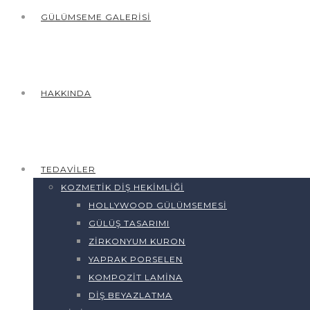
GÜLÜMSEME GALERISI
HAKKINDA
TEDAVILER
KOZMETIK DIŞ HEKIMLIĞI
HOLLYWOOD GÜLÜMSEMESI
GÜLÜŞ TASARIMI
ZIRKONYUM KURON
YAPRAK PORSELEN
KOMPOZIT LAMINA
DIŞ BEYAZLATMA