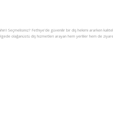
n'i Seçmelisiniz? Fethiye'de güvenilir bir diş hekimi ararken kalit
ölgede olağanüstü diş hizmetleri arayan hem yerliler hem de ziyaretç