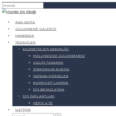
ANA SAYFA
GÜLÜMSEME GALERISI
HAKKINDA
TEDAVILER
KOZMETIK DIŞ HEKIMLIĞI
HOLLYWOOD GÜLÜMSEMESI
GÜLÜŞ TASARIMI
ZIRKONYUM KURON
YAPRAK PORSELEN
KOMPOZIT LAMINA
DIŞ BEYAZLATMA
DIŞ İMPLANTLARI
HEPSI 4'TE
İLETIŞIM
Arama