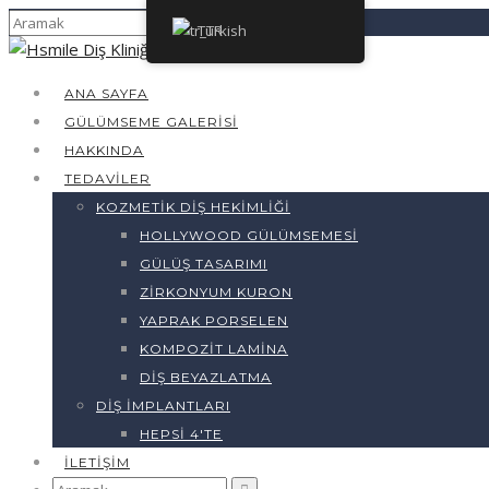
Turkish
ANA SAYFA
GÜLÜMSEME GALERISI
HAKKINDA
TEDAVILER
KOZMETIK DIŞ HEKIMLIĞI
HOLLYWOOD GÜLÜMSEMESI
GÜLÜŞ TASARIMI
ZIRKONYUM KURON
YAPRAK PORSELEN
KOMPOZIT LAMINA
DIŞ BEYAZLATMA
DIŞ İMPLANTLARI
HEPSI 4'TE
İLETIŞIM
Arama