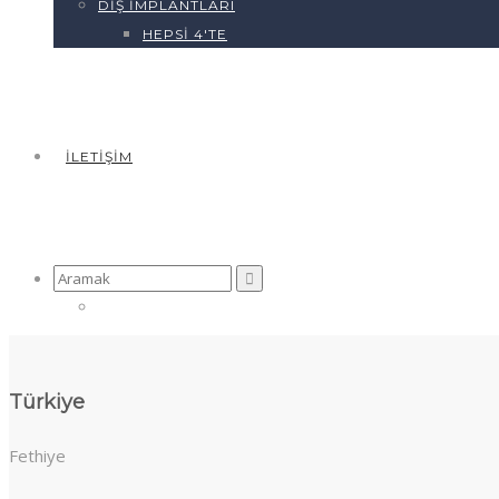
DIŞ İMPLANTLARI
HEPSI 4'TE
İLETIŞIM
Arama
yap:
Türkiye
Fethiye