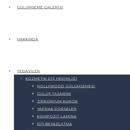
GÜLÜMSEME GALERISI
HAKKINDA
TEDAVILER
KOZMETIK DIŞ HEKIMLIĞI
HOLLYWOOD GÜLÜMSEMESI
GÜLÜŞ TASARIMI
ZIRKONYUM KURON
YAPRAK PORSELEN
KOMPOZIT LAMINA
DIŞ BEYAZLATMA