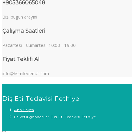
+905366065048
Bizi bugün arayın!
Çalışma Saatleri
Pazartesi - Cumartesi: 10:00 - 19:00
Fiyat Teklifi Al
info@hsmiledental.com
Diş Eti Tedavisi Fethiye
Ana Sayfa
Etiketli gönderiler Diş Eti Tedavisi Fethiye