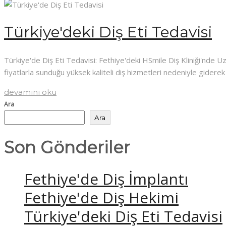
Türkiye'deki Diş Eti Tedavisi
Türkiye'de Diş Eti Tedavisi: Fethiye'deki HSmile Diş Kliniği'nde U
fiyatlarla sunduğu yüksek kaliteli diş hizmetleri nedeniyle gider
devamını oku
Ara
Ara
Son Gönderiler
Fethiye'de Diş İmplantı
Fethiye'de Diş Hekimi
Türkiye'deki Diş Eti Tedavisi