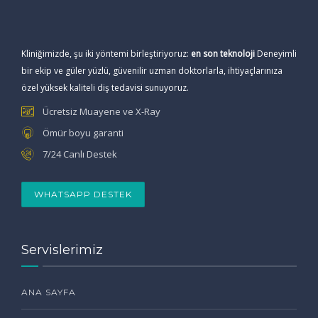
Kliniğimizde, şu iki yöntemi birleştiriyoruz:
en son teknoloji
Deneyimli
bir ekip ve güler yüzlü, güvenilir uzman doktorlarla, ihtiyaçlarınıza
özel yüksek kaliteli diş tedavisi sunuyoruz.
Ücretsiz Muayene ve X-Ray
Ömür boyu garanti
7/24 Canlı Destek
WHATSAPP DESTEK
Servislerimiz
ANA SAYFA