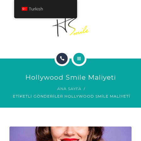
HAKKINDA
Turkish
TEDAVILER
İLETIŞIM
ANA SAYFA
Hollywood Smile Maliyeti
GÜLÜMSEME GALERISI
ANA SAYFA
ETIKETLI GÖNDERILER HOLLYWOOD SMILE MALIYETI
HAKKINDA
TEDAVILER
İLETIŞIM