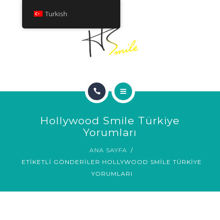
HAKKINDA
Turkish
TEDAVILER
İLETIŞIM
ANA SAYFA
Hollywood Smile Türkiye
GÜLÜMSEME GALERISI
Yorumları
ANA SAYFA
HAKKINDA
ETIKETLI GÖNDERILER HOLLYWOOD SMILE TÜRKIYE
YORUMLARI
TEDAVILER
İLETIŞIM