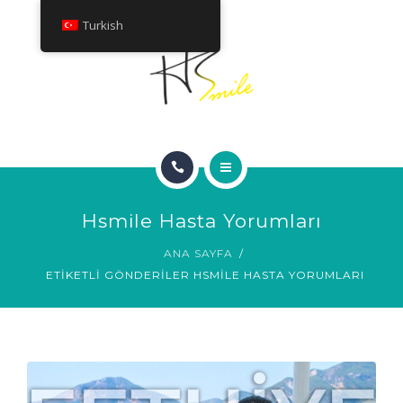
HAKKINDA
Turkish
TEDAVILER
İLETIŞIM
ANA SAYFA
Hsmile Hasta Yorumları
GÜLÜMSEME GALERISI
ANA SAYFA
ETIKETLI GÖNDERILER HSMILE HASTA YORUMLARI
HAKKINDA
TEDAVILER
İLETIŞIM