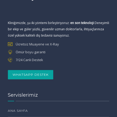
Kliniğimizde, şu iki yöntemi birleştiriyoruz:
en son teknoloji
Deneyimli
bir ekip ve güler yüzlü, güvenilir uzman doktorlarla, ihtiyaçlarınıza
özel yüksek kaliteli diş tedavisi sunuyoruz.
Ücretsiz Muayene ve X-Ray
Ömür boyu garanti
7/24 Canlı Destek
WHATSAPP DESTEK
Servislerimiz
ANA SAYFA