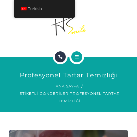
HAKKINDA
Turkish
TEDAVILER
İLETIŞIM
ANA SAYFA
Profesyonel Tartar Temizliği
GÜLÜMSEME GALERISI
ANA SAYFA
ETIKETLI GÖNDERILER PROFESYONEL TARTAR
HAKKINDA
TEMIZLIĞI
TEDAVILER
İLETIŞIM