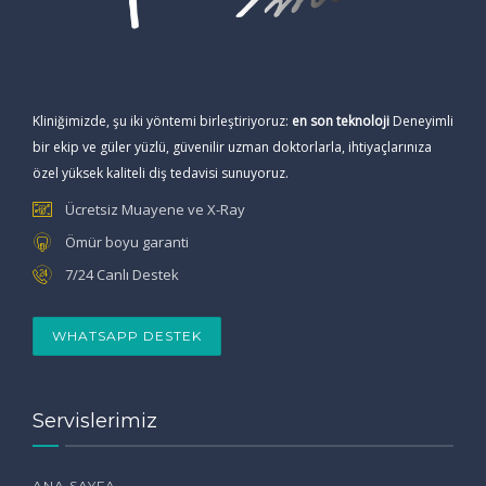
Kliniğimizde, şu iki yöntemi birleştiriyoruz:
en son teknoloji
Deneyimli
bir ekip ve güler yüzlü, güvenilir uzman doktorlarla, ihtiyaçlarınıza
özel yüksek kaliteli diş tedavisi sunuyoruz.
Ücretsiz Muayene ve X-Ray
Ömür boyu garanti
7/24 Canlı Destek
WHATSAPP DESTEK
Servislerimiz
ANA SAYFA