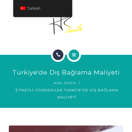
HAKKINDA
Turkish
TEDAVILER
İLETIŞIM
ANA SAYFA
Türkiye'de Diş Bağlama Maliyeti
GÜLÜMSEME GALERISI
ANA SAYFA
ETIKETLI GÖNDERILER TÜRKIYE'DE DIŞ BAĞLAMA
HAKKINDA
MALIYETI
TEDAVILER
İLETIŞIM