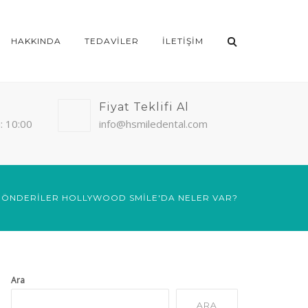
HAKKINDA
TEDAVILER
İLETIŞIM
Fiyat Teklifi Al
: 10:00
info@hsmiledental.com
 GÖNDERILER HOLLYWOOD SMILE'DA NELER VAR?
Ara
ARA