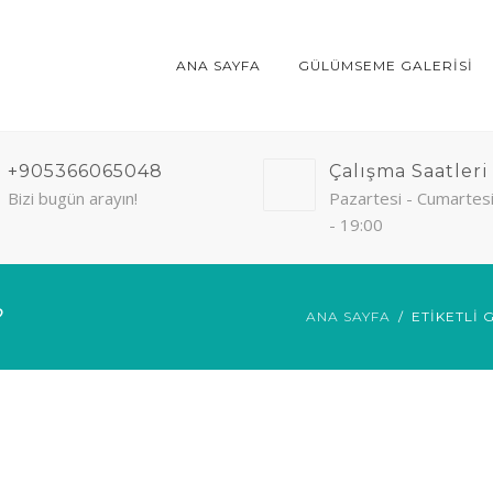
ANA SAYFA
GÜLÜMSEME GALERISI
+905366065048
Çalışma Saatleri
Bizi bugün arayın!
Pazartesi - Cumartesi
- 19:00
?
ANA SAYFA
ETIKETLI