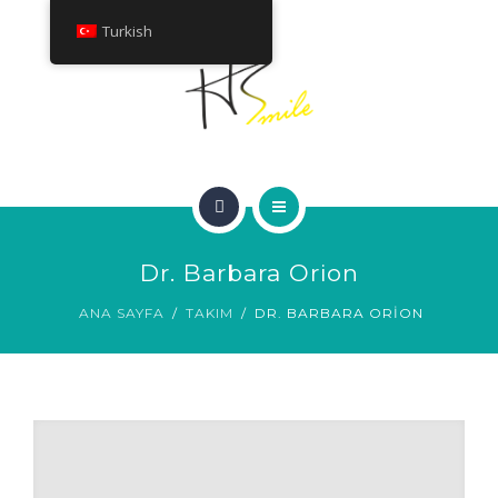
HAKKINDA
Turkish
TEDAVILER
İLETIŞIM
ANA SAYFA
Dr. Barbara Orion
GÜLÜMSEME GALERISI
ANA SAYFA
TAKIM
DR. BARBARA ORION
HAKKINDA
TEDAVILER
İLETIŞIM