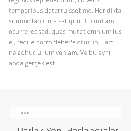
temporibus deterruisset me. Her dikta
summo labitur'a sahiptir. Eu nullam
ocurreret sed, quas mutat omnium ius
ei, reque porro debet'e oturun. Eam
ne adhuc ullum veniam. Ve bu aynı
anda gerçekleşti.
1999
Parlak Yeni Başlangıçlar