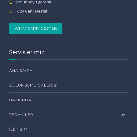
Ömür boyu garanti
7/24 Canlı Destek
WHATSAPP DESTEK
Servislerimiz
ANA SAYFA
GÜLÜMSEME GALERISI
HAKKINDA
TEDAVILER
İLETIŞIM