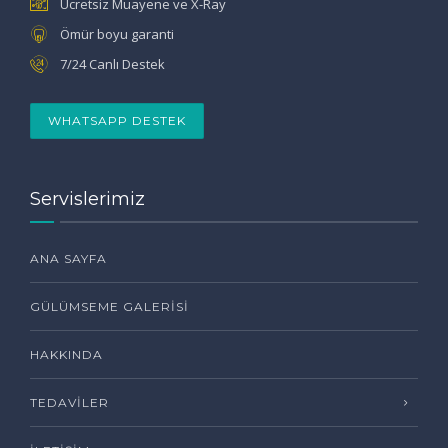
Ücretsiz Muayene ve X-Ray
Ömür boyu garanti
7/24 Canlı Destek
WHATSAPP DESTEK
Servislerimiz
ANA SAYFA
GÜLÜMSEME GALERISI
HAKKINDA
TEDAVILER