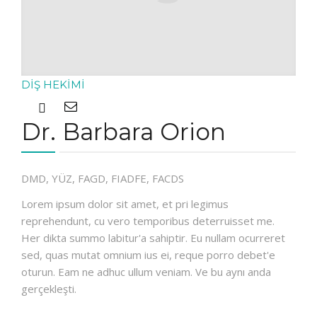
DIŞ HEKIMI
Dr. Barbara Orion
DMD, YÜZ, FAGD, FIADFE, FACDS
Lorem ipsum dolor sit amet, et pri legimus
reprehendunt, cu vero temporibus deterruisset me.
Her dikta summo labitur'a sahiptir. Eu nullam ocurreret
sed, quas mutat omnium ius ei, reque porro debet'e
oturun. Eam ne adhuc ullum veniam. Ve bu aynı anda
gerçekleşti.