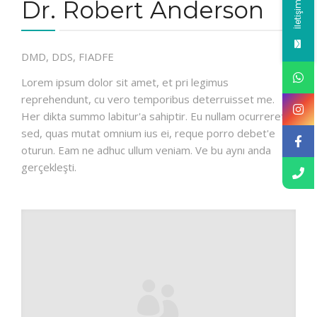
İletişime Geç
Dr. Robert Anderson
DMD, DDS, FIADFE
Lorem ipsum dolor sit amet, et pri legimus
reprehendunt, cu vero temporibus deterruisset me.
Her dikta summo labitur'a sahiptir. Eu nullam ocurreret
sed, quas mutat omnium ius ei, reque porro debet'e
oturun. Eam ne adhuc ullum veniam. Ve bu aynı anda
gerçekleşti.