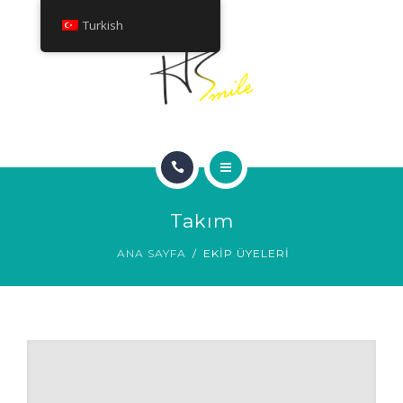
HAKKINDA
Turkish
TEDAVILER
İLETIŞIM
ANA SAYFA
Takım
GÜLÜMSEME GALERISI
ANA SAYFA
EKIP ÜYELERI
HAKKINDA
TEDAVILER
İLETIŞIM