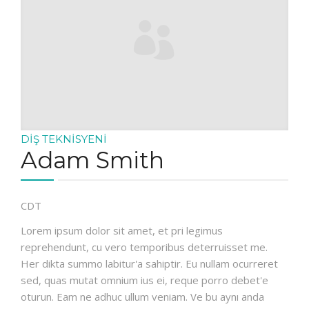
DIŞ TEKNISYENI
Adam Smith
CDT
Lorem ipsum dolor sit amet, et pri legimus
reprehendunt, cu vero temporibus deterruisset me.
Her dikta summo labitur'a sahiptir. Eu nullam ocurreret
sed, quas mutat omnium ius ei, reque porro debet'e
oturun. Eam ne adhuc ullum veniam. Ve bu aynı anda