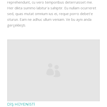
reprehendunt, cu vero temporibus deterruisset me.
Her dikta summo labitur'a sahiptir. Eu nullam ocurreret
sed, quas mutat omnium ius ei, reque porro debet'e
oturun. Eam ne adhuc ullum veniam. Ve bu aynı anda
gerçekleşti.
DIŞ HIJYENISTI