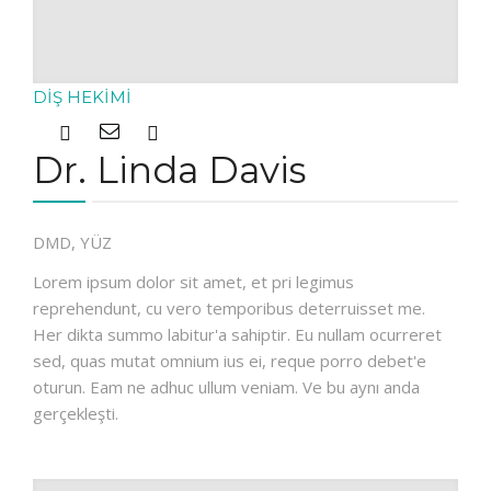
DIŞ HEKIMI
Dr. Linda Davis
DMD, YÜZ
Lorem ipsum dolor sit amet, et pri legimus
reprehendunt, cu vero temporibus deterruisset me.
Her dikta summo labitur'a sahiptir. Eu nullam ocurreret
sed, quas mutat omnium ius ei, reque porro debet'e
oturun. Eam ne adhuc ullum veniam. Ve bu aynı anda
gerçekleşti.