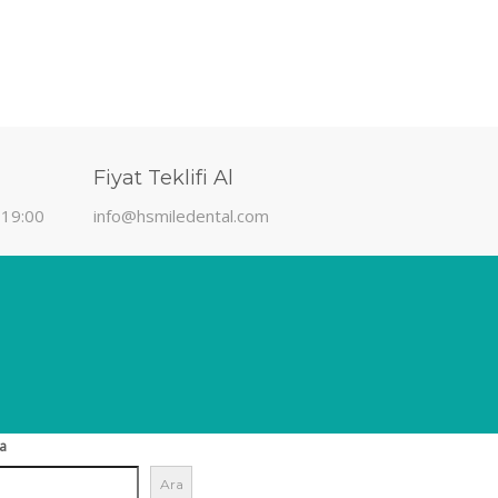
Fiyat Teklifi Al
 19:00
info@hsmiledental.com
a
Ara