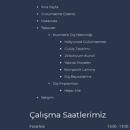
Ana Sayfa
Gülümseme Galerisi
Hakkında
Tedaviler
Kozmetik Diş Hekimliği
Hollywood Gülümsemesi
Gülüş Tasarımı
Zirkonyum Kuron
Yaprak Porselen
Kompozit Lamina
Diş Beyazlatma
Diş İmplantları
Hepsi 4'te
İletişim
Çalışma Saatlerimiz
Pazartesi
10:00 - 19:00