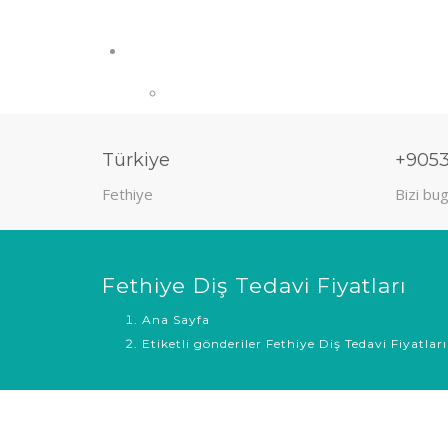
Türkiye
+905
Fethiye
Bizi bug
Fethiye Diş Tedavi Fiyatları
Ana Sayfa
Etiketli gönderiler Fethiye Diş Tedavi Fiyatları