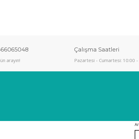
366065048
Çalışma Saatleri
ün arayın!
Pazartesi - Cumartesi: 10:00 -
Ar