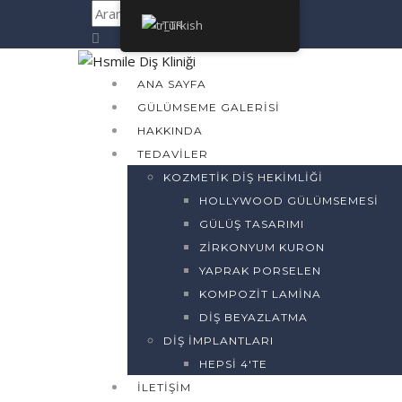
Turkish
ANA SAYFA
GÜLÜMSEME GALERISI
HAKKINDA
TEDAVILER
KOZMETIK DIŞ HEKIMLIĞI
HOLLYWOOD GÜLÜMSEMESI
GÜLÜŞ TASARIMI
ZIRKONYUM KURON
YAPRAK PORSELEN
KOMPOZIT LAMINA
DIŞ BEYAZLATMA
DIŞ İMPLANTLARI
HEPSI 4'TE
İLETIŞIM