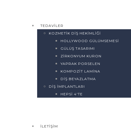
TEDAVILER
KOZMETIK DIŞ HEKIMLIĞI
HOLLYWOOD GÜLÜMSEMESI
GÜLÜŞ TASARIMI
ZIRKONYUM KURON
YAPRAK PORSELEN
KOMPOZIT LAMINA
DIŞ BEYAZLATMA
DIŞ İMPLANTLARI
HEPSI 4'TE
İLETIŞIM